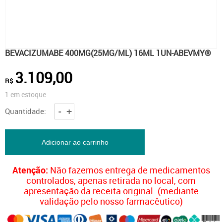
BEVACIZUMABE 400MG(25MG/ML) 16ML 1UN-ABEVMY®
3.109,00
R$
1 em estoque
BEVACIZUMABE
-
+
Quantidade:
400MG(25MG/ML)
16ML
1UN-
ABEVMY®
Adicionar ao carrinho
quantidade
Atenção:
Não fazemos entrega de medicamentos
controlados, apenas retirada no local, com
apresentação da receita original. (mediante
validação pelo nosso farmacêutico)