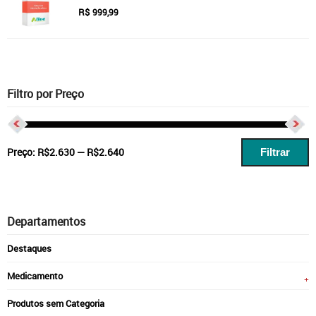
R$
999,99
Filtro por Preço
P
P
Preço:
R$2.630
—
R$2.640
Filtrar
m
m
Departamentos
Destaques
Medicamento
Produtos sem Categoria