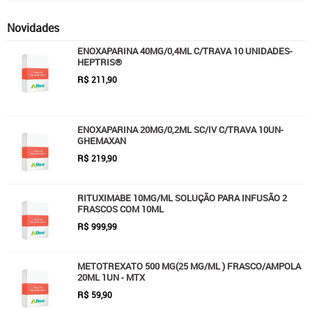
Novidades
ENOXAPARINA 40MG/0,4ML C/TRAVA 10 UNIDADES-
HEPTRIS®
R$
211,90
ENOXAPARINA 20MG/0,2ML SC/IV C/TRAVA 10UN-
GHEMAXAN
R$
219,90
RITUXIMABE 10MG/ML SOLUÇÃO PARA INFUSÃO 2
FRASCOS COM 10ML
R$
999,99
METOTREXATO 500 MG(25 MG/ML ) FRASCO/AMPOLA
20ML 1UN - MTX
R$
59,90