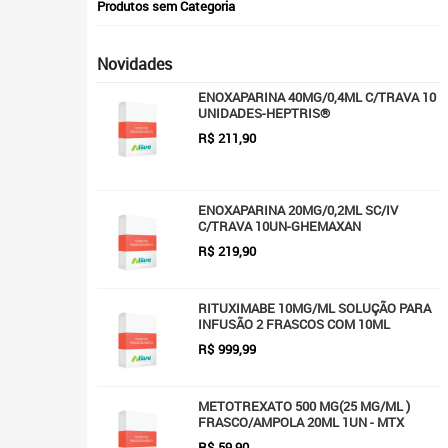
Produtos sem Categoria
Novidades
ENOXAPARINA 40MG/0,4ML C/TRAVA 10
UNIDADES-HEPTRIS®
R$
211,90
ENOXAPARINA 20MG/0,2ML SC/IV
C/TRAVA 10UN-GHEMAXAN
R$
219,90
RITUXIMABE 10MG/ML SOLUÇÃO PARA
INFUSÃO 2 FRASCOS COM 10ML
R$
999,99
METOTREXATO 500 MG(25 MG/ML )
FRASCO/AMPOLA 20ML 1UN - MTX
R$
59,90