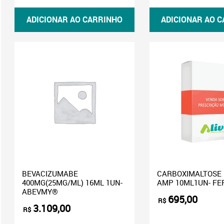
ADICIONAR AO CARRINHO
ADICIONAR AO 
reço
reço
ínimo
áximo
BEVACIZUMABE
CARBOXIMALTOSE
400MG(25MG/ML) 16ML 1UN-
AMP 10ML1UN- FE
ABEVMY®
695,00
R$
3.109,00
R$