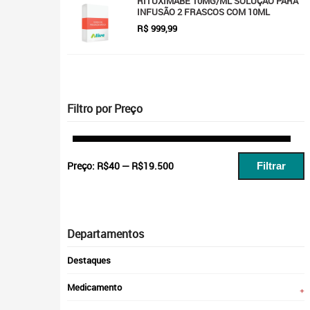
RITUXIMABE 10MG/ML SOLUÇÃO PARA
INFUSÃO 2 FRASCOS COM 10ML
R$
999,99
Filtro por Preço
P
P
Preço:
R$40
—
R$19.500
Filtrar
m
m
Departamentos
Destaques
Medicamento