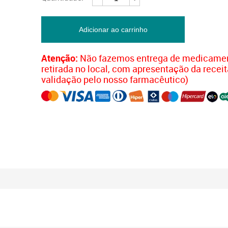
40MG/0,4ML
SC/IV
C/TR
10UN-
Adicionar ao carrinho
GHEMAXAN
quantidade
Atenção:
Não fazemos entrega de medicamen
retirada no local, com apresentação da receit
validação pelo nosso farmacêutico)