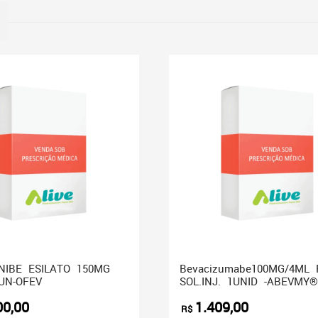
S
NIBE ESILATO 150MG
Bevacizumabe100MG/4ML 
UN-OFEV
SOL.INJ. 1UNID -ABEVMY®
00,00
1.409,00
R$